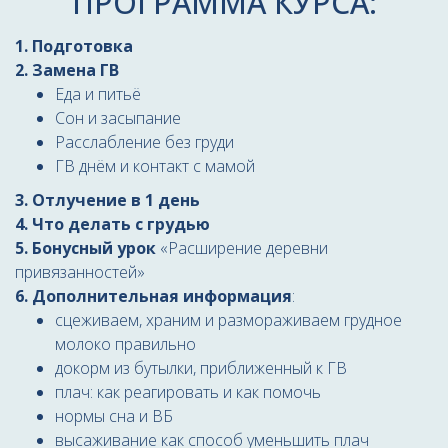
ПРОГРАММА КУРСА:
1. Подготовка
2.
Замена ГВ
Е
да и питьё
С
он и засыпание
Р
асслабление без груди
ГВ днём и контакт с мамой
3.
Отлучение в 1 день
4.
Что делать
с грудью
5.
Бонусный урок
«Расширение деревни
привязанностей»
6.
Дополнительная информация
:
сцеживаем, храним и размораживаем грудное
молоко правильно
докорм из бутылки, приближенный к ГВ
плач: как реагировать и как помочь
нормы сна и ВБ
высаживание как способ уменьшить плач