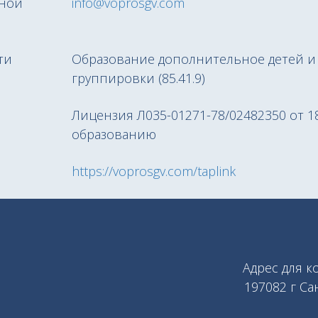
ьной
info@voprosgv.com
ти
Образование дополнительное детей и 
группировки (85.41.9)
Лицензия Л035-01271-78/02482350 от 1
образованию
https://voprosgv.com/taplink
Адрес для 
197082 г Са