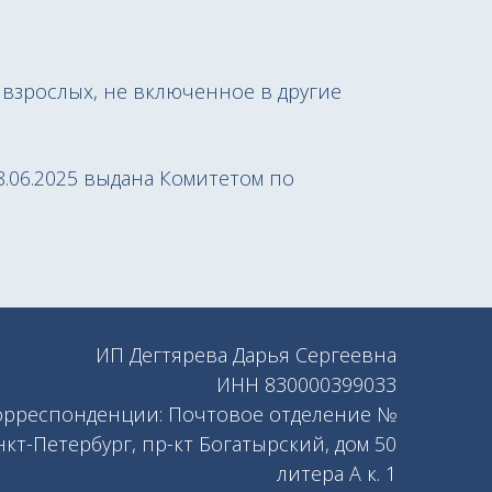
взрослых, не включенное в другие
8.06.2025 выдана Комитетом по
ИП Дегтярева Дарья Сергеевна
ИНН 830000399033
корреспонденции: Почтовое отделение №
нкт-Петербург, пр-кт Богатырский, дом 50
литера А к. 1